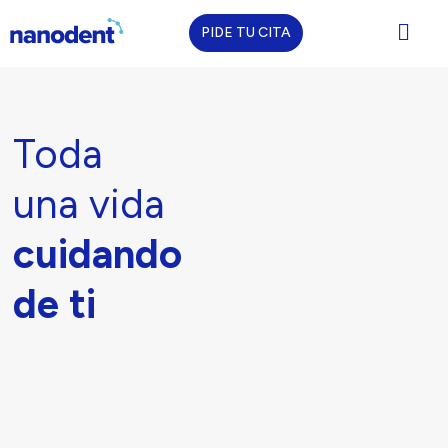
PIDE TU CITA
Saltar
al
contenido
Toda
una vida
cuidando
de ti