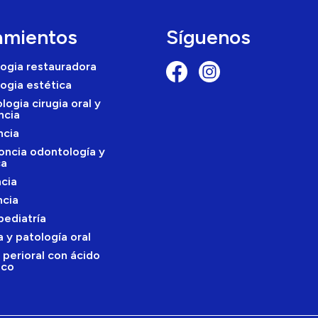
amientos
Síguenos
ogia restauradora
ogia estética
logia cirugia oral y
ncia
ncia
oncia odontología y
ca
cia
cia
ediatría
 y patología oral
 perioral con ácido
ico