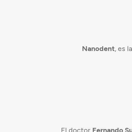
Nanodent
, es 
El doctor
Fernando S