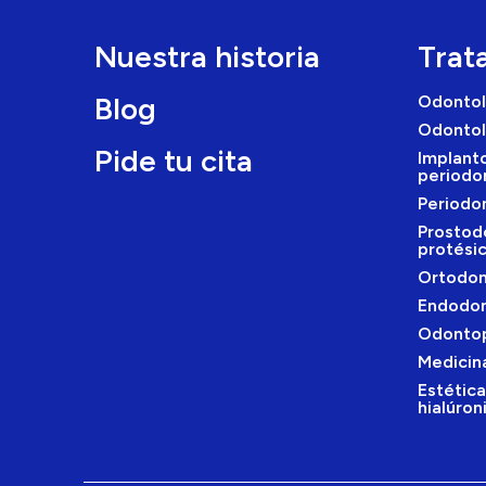
Nuestra historia
Trat
Blog
Odontol
Odontol
Pide tu cita
Implanto
periodo
Periodo
Prostod
protési
Ortodon
Endodon
Odontop
Medicina
Estética
hialúron