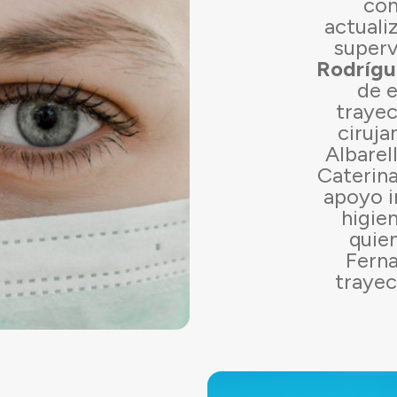
con
actuali
superv
Rodrígu
de e
trayec
ciruja
Albarel
Caterin
apoyo i
higie
quie
Ferna
trayec