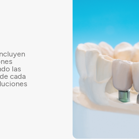
incluyen
ones
do las
 de cada
luciones