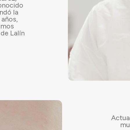
conocido
ndó la
 años,
vamos
de Lalín
Actua
mul