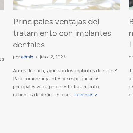
Principales ventajas del
B
tratamiento con implantes
n
dentales
L
por
admin
julio 12, 2023
p
es
Antes de nada, ¿qué son los implantes dentales?
T
Para comenzar y antes de especificar las
l
principales ventajas de este tratamiento,
r
debemos de definir en que…
Leer más »
p