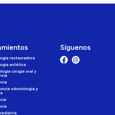
amientos
Síguenos
ogia restauradora
ogia estética
logia cirugia oral y
ncia
ncia
oncia odontología y
ca
cia
cia
ediatría