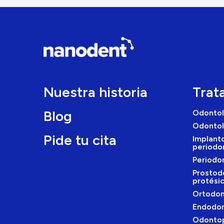
Nuestra historia
Trat
Blog
Odontol
Odontol
Pide tu cita
Implanto
periodo
Periodo
Prostod
protési
Ortodon
Endodon
Odontop